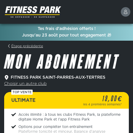
Tes frais d'adhésion offerts !
Jusqu'au 23 août pour tout engagement 🎁
Étape précédente
MON ABONNEMENT
FITNESS PARK SAINT-PARRES-AUX-TERTRES
Choisir un autre club
TOP VENTE
€
19,00
ULTIMATE
les 4 premières semaines*
Accès illimité : à tous les clubs Fitness Park, la plateforme
digitale Home Park et l'app Fitness Park
Options pour compléter ton entraînement
Plateforme tonicité et minceur, Balance d’analyse