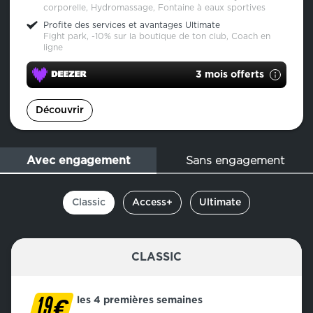
corporelle, Hydromassage, Fontaine à eaux sportives
Profite des services et avantages Ultimate
Fight park, -10% sur la boutique de ton club, Coach en
ligne
3 mois offerts
Découvrir
Sans engagement
Avec engagement
Classic
Access+
Ultimate
CLASSIC
€
les 4 premières semaines
19