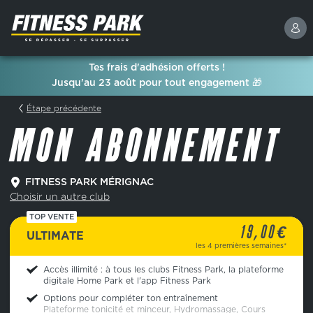
Tes frais d'adhésion offerts !
Jusqu'au 23 août pour tout engagement 🎁
Étape précédente
MON ABONNEMENT
FITNESS PARK MÉRIGNAC
Choisir un autre club
TOP VENTE
€
19,00
ULTIMATE
les 4 premières semaines*
Accès illimité : à tous les clubs Fitness Park, la plateforme
digitale Home Park et l'app Fitness Park
Options pour compléter ton entraînement
Plateforme tonicité et minceur, Hydromassage, Cours