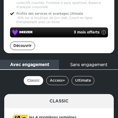
collectifs coachés, Fontaine à eaux sportives, Balance
d’analyse corporelle
Profite des services et avantages Ultimate
-10% sur la boutique de ton club, Coach en ligne,
Entraînement avec un invité
3 mois offerts
Découvrir
Sans engagement
Avec engagement
Classic
Access+
Ultimate
CLASSIC
les 4 premières semaines