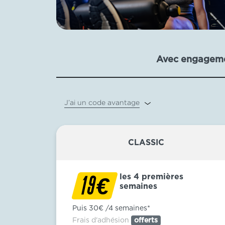
Avec engagem
J’ai un code avantage
CLASSIC
les 4 premières
€
19
semaines
Puis 30€ /4 semaines*
Frais d'adhésion
offerts