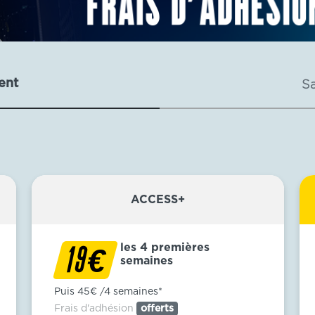
ent
S
ACCESS+
les 4 premières
€
19
semaines
Puis 45€ /4 semaines*
Frais d'adhésion
offerts