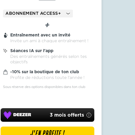
ABONNEMENT ACCESS+
Entraînement avec un invité
Invite un ami à chaque entraînement !
Séances IA sur l'app
Des entraînements générés selon tes
objectifs
-10% sur la boutique de ton club
Profite de réductions toute l'année !
Sous réserve des options disponibles dans ton club
3 mois offerts
J'EN PROFITE !