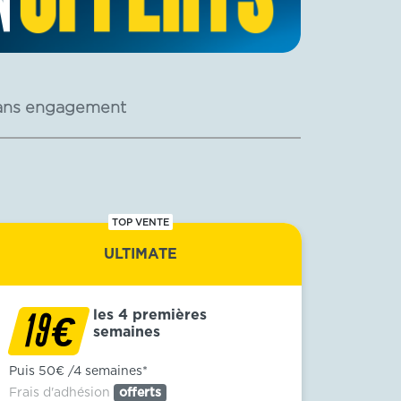
ans engagement
TOP VENTE
ULTIMATE
les 4 premières
€
19
semaines
Puis 50€ /4 semaines*
Frais d'adhésion
offerts