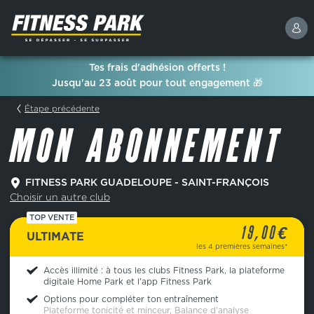
Tes frais d'adhésion offerts !
Jusqu'au 23 août pour tout engagement 🎁
Étape précédente
MON ABONNEMENT
FITNESS PARK GUADELOUPE - SAINT-FRANÇOIS
Choisir un autre club
TOP VENTE
€
19,00
ULTIMATE
les 4 premières semaines*
Accès illimité : à tous les clubs Fitness Park, la plateforme
digitale Home Park et l'app Fitness Park
Options pour compléter ton entraînement
Plateforme tonicité et minceur, Balance d’analyse