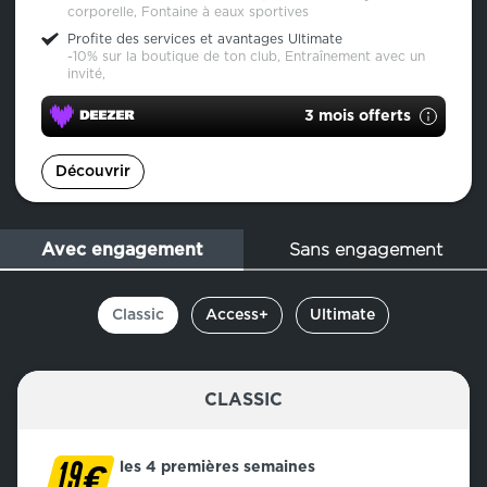
corporelle, Fontaine à eaux sportives
Profite des services et avantages Ultimate
-10% sur la boutique de ton club, Entraînement avec un
invité,
3 mois offerts
Découvrir
Sans engagement
Avec engagement
Classic
Access+
Ultimate
CLASSIC
€
les 4 premières semaines
19