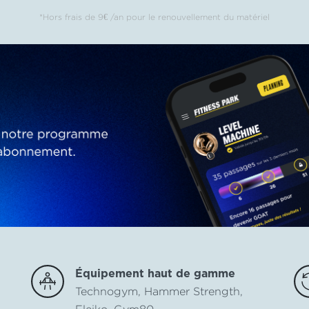
*Hors frais de 9€ /an
pour le renouvellement du matériel
Équipement haut de gamme
Technogym, Hammer Strength,