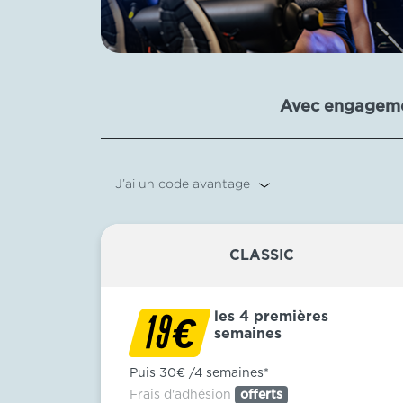
Avec engagem
J’ai un code avantage
CLASSIC
les 4 premières
€
19
semaines
Puis 30€ /4 semaines*
Frais d'adhésion
offerts