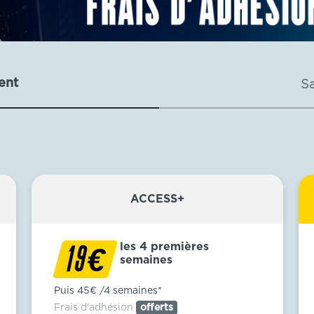
ent
S
ACCESS+
les 4 premières
€
19
semaines
Puis 45€ /4 semaines*
Frais d'adhésion
offerts