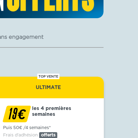
ans engagement
TOP VENTE
ULTIMATE
les 4 premières
€
19
semaines
Puis 50€ /4 semaines*
Frais d'adhésion
offerts