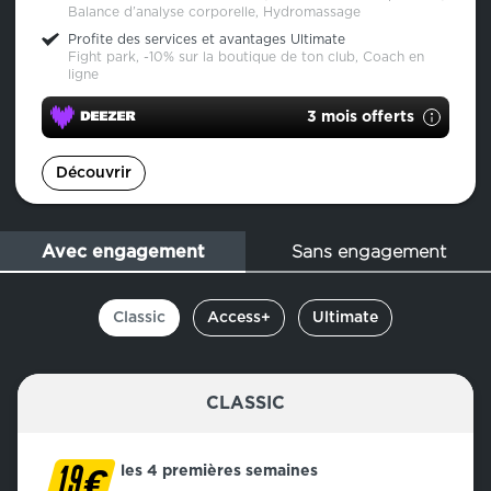
Balance d’analyse corporelle, Hydromassage
Profite des services et avantages Ultimate
Fight park, -10% sur la boutique de ton club, Coach en
ligne
3 mois offerts
Découvrir
Sans engagement
Avec engagement
Classic
Access+
Ultimate
CLASSIC
€
les 4 premières semaines
19