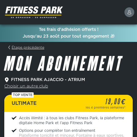
Tes frais d'adhésion offerts !
Jusqu'au 23 août pour tout engagement 🎁
Étape précédente
MON ABONNEMENT
FITNESS PARK AJACCIO - ATRIUM
Choisir un autre club
TOP VENTE
€
19,00
ULTIMATE
les 4 premières semaines*
Accès illimité : à tous les clubs Fitness Park, la plateforme
digitale Home Park et l'app Fitness Park
Options pour compléter ton entraînement
Plateforme tonicité et minceur, Fontaine à eaux sportives,